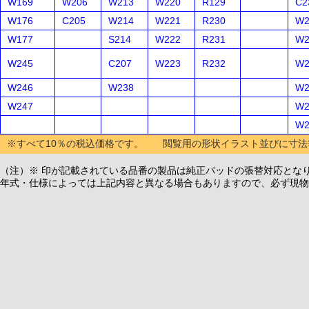
W169
W206
W213
W220
R129
C2
W176
C205
W214
W221
R230
W2
W177
S214
W222
R231
W2
W245
C207
W223
R232
W2
W246
W238
W2
W247
W2
W2
※すべて10％の税込価格です。 閲覧用の形状イラスト並びに寸法
（注）※ 印が記載されている品番の製品は純正パッドの張替対応とな
年式・仕様によっては上記内容と異なる場合もありますので、必ず現物