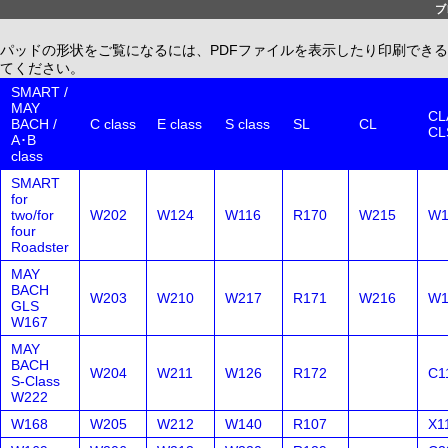
ブ
パッドの形状をご覧になるには、PDFファイルを表示したり印刷できる、無償配布
てください。
SMART /
MAY
CLA
BACH /
C class
E class
S class
SL
CL
CL
A･B
class
SMART
for
two/for
W202
W124
W116
R170
W215
W1
four
Roadster
MAY
BACH
W203
W210
W217
R171
W216
W1
GLS
W167
MAY
BACH
W204
W211
W126
R172
C1
S-Class
W222
W168
W205
W212
W140
R107
X1