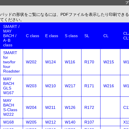
ブ
パッドの形状をご覧になるには、PDFファイルを表示したり印刷できる、無償配布
てください。
SMART /
MAY
CLA
BACH /
C class
E class
S class
SL
CL
CL
A･B
class
SMART
for
two/for
W202
W124
W116
R170
W215
W1
four
Roadster
MAY
BACH
W203
W210
W217
R171
W216
W1
GLS
W167
MAY
BACH
W204
W211
W126
R172
C1
S-Class
W222
W168
W205
W212
W140
R107
X1