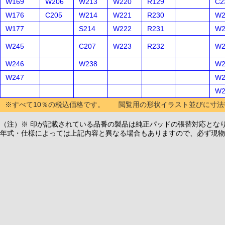
W169
W206
W213
W220
R129
C2
W176
C205
W214
W221
R230
W2
W177
S214
W222
R231
W2
W245
C207
W223
R232
W2
W246
W238
W2
W247
W2
W2
※すべて10％の税込価格です。 閲覧用の形状イラスト並びに寸法
（注）※ 印が記載されている品番の製品は純正パッドの張替対応とな
年式・仕様によっては上記内容と異なる場合もありますので、必ず現物