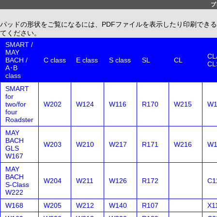
ブ
パッドの形状をご覧になるには、PDFファイルを表示したり印刷できる、無償配布
てください。
SMART /
MAY
CLA
BACH /
C class
E class
S class
SL
CL
CL
A･B
class
SMART
for
two/for
W202
W124
W116
R170
W215
W1
four
Roadster
MAY
BACH
W203
W210
W217
R171
W216
W1
GLS
W167
MAY
BACH
W204
W211
W126
R172
C1
S-Class
W222
W168
W205
W212
W140
R107
X1