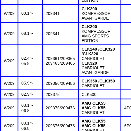
EDITION
CLK200
08.1〜
W209
209341
KOMPRESSOR
AVANTGARDE
CLK200
KOMPRESSOR
08.1〜
W209
209341
AMG SPORTS
EDITION
CLK240
/
CLK320
/
CLK320
02.4〜
209361/209365
CABRIOLET
W209
209465/209465
CLK320
05.8
CABRIOLET
AVANTGARDE
CLK350
/
CLK350
05.9〜
W209
209356/209456
CABRIOLET
02.9〜
W209
209375
CLK500
AMG CLK55
03.1〜
W209
209376/209476
AMG CLK55
4P
06.8
CABRIOLET
AMG CLK55
03.1〜
W209
209376/209476
AMG CLK55
6P
06.8
CABRIOLET