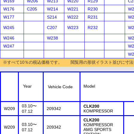
W169
W206
W213
W220
R129
C2
W176
C205
W214
W221
R230
W2
W177
S214
W222
R231
W2
W245
C207
W223
R232
W2
W246
W238
W2
W247
W2
W2
※すべて10％の税込価格です。 閲覧用の形状イラスト並びに寸法
Year
Model
Vehicle Code
03.10〜
CLK200
W209
209342
KOMPRESSOR
07.12
CLK200
03.10〜
KOMPRESSOR
W209
209342
AMG SPORTS
07.12