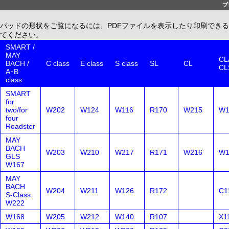
ブ
パッドの形状をご覧になるには、PDFファイルを表示したり印刷できる、無償配布
てください。
SMART /
MAY
CLA
BACH /
C class
E class
S class
SL
CL
CL
A･B
class
SMART
for
two/for
W202
W124
W116
R170
W215
W1
four
Roadster
MAY
BACH
W203
W210
W217
R171
W216
W1
GLS
W167
MAY
BACH
W204
W211
W126
R172
C1
S-Class
W222
W168
W205
W212
W140
R107
X1