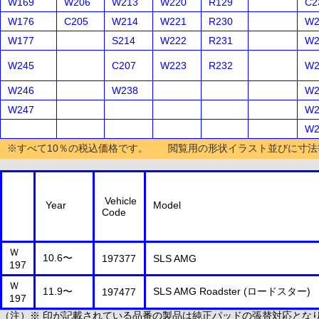
W169
W206
W213
W220
R129
C2
W176
C205
W214
W221
R230
W2
W177
S214
W222
R231
W2
W245
C207
W223
R232
W2
W246
W238
W2
W247
W2
W2
※すべて10％の税込価格です。 閲覧用の形状イラスト並びに寸法
Vehicle
Year
Model
Code
Ｗ
10.6〜
197377
SLS AMG
197
Ｗ
11.9〜
SLS AMG Roadster (ロードスター)
197477
197
（注）※ 印が記載されている品番の製品は純正パッドの張替対応とな