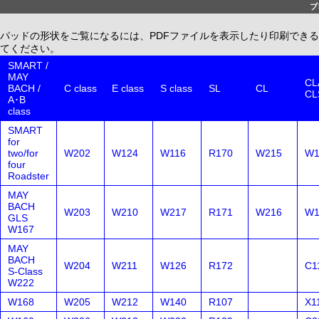
ブ
パッドの形状をご覧になるには、PDFファイルを表示したり印刷できる、無償配布
てください。
SMART /
MAY
CLA
BACH /
C class
E class
S class
SL
CL
CL
A･B
class
SMART
for
two/for
W202
W124
W116
R170
W215
W1
four
Roadster
MAY
BACH
W203
W210
W217
R171
W216
W1
GLS
W167
MAY
BACH
W204
W211
W126
R172
C1
S-Class
W222
W168
W205
W212
W140
R107
X1