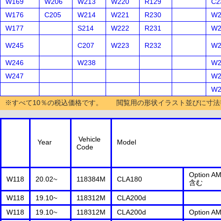
W169
W206
W213
W220
R129
C2
W176
C205
W214
W221
R230
W2
W177
S214
W222
R231
W2
W245
C207
W223
R232
W2
W246
W238
W2
W247
W2
W2
※すべて10％の税込価格です。 閲覧用の形状イラスト並びに寸法
Vehicle
Year
Model
Code
Option A
W118
20.02~
118384M
CLA180
含む
W118
19.10~
118312M
CLA200d
W118
19.10~
118312M
CLA200d
Option A