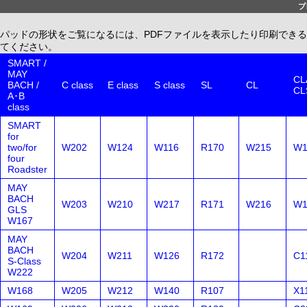
ブ
パッドの形状をご覧になるには、PDFファイルを表示したり印刷できる、無償配布
てください。
SMART /
MAY
CLA
BACH /
C class
E class
S class
SL
CL
CL
A･B
class
SMART
for
two/for
W202
W124
W116
R170
W215
W1
four
Roadster
MAY
BACH
W203
W210
W217
R171
W216
W1
GLS
W167
MAY
BACH
W204
W211
W126
R172
C1
S-Class
W222
W168
W205
W212
W140
R107
X1