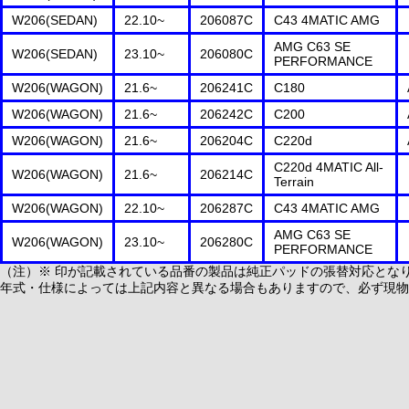
W206(SEDAN)
22.10~
206087C
C43 4MATIC AMG
AMG C63 SE
W206(SEDAN)
23.10~
206080C
PERFORMANCE
W206(WAGON)
21.6~
206241C
C180
W206(WAGON)
21.6~
206242C
C200
W206(WAGON)
21.6~
206204C
C220d
C220d 4MATIC All-
W206(WAGON)
21.6~
206214C
Terrain
W206(WAGON)
22.10~
206287C
C43 4MATIC AMG
AMG C63 SE
W206(WAGON)
23.10~
206280C
PERFORMANCE
（注）※ 印が記載されている品番の製品は純正パッドの張替対応とな
年式・仕様によっては上記内容と異なる場合もありますので、必ず現物