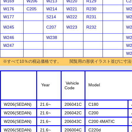
W169
W206
W213
W220
R129
C2
W176
C205
W214
W221
R230
W2
W177
S214
W222
R231
W2
W245
C207
W223
R232
W2
W246
W238
W2
W247
W2
W2
※すべて10％の税込価格です。 閲覧用の形状イラスト並びに寸法
Vehicle
Year
Model
Code
W206(SEDAN)
21.6~
206041C
C180
W206(SEDAN)
21.6~
206042C
C200
W206(SEDAN)
21.6~
206043C
C200 4MATIC
W206(SEDAN)
21.6~
206004C
C220d