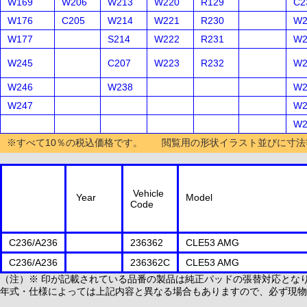
W169
W206
W213
W220
R129
C2
W176
C205
W214
W221
R230
W2
W177
S214
W222
R231
W2
W245
C207
W223
R232
W2
W246
W238
W2
W247
W2
W2
※すべて10％の税込価格です。 閲覧用の形状イラスト並びに寸法
Vehicle
Year
Model
Code
C236/A236
236362
CLE53 AMG
C236/A236
236362C
CLE53 AMG
（注）※ 印が記載されている品番の製品は純正パッドの張替対応とな
年式・仕様によっては上記内容と異なる場合もありますので、必ず現物