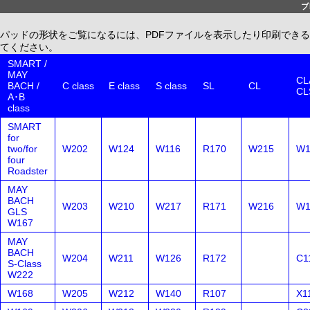
ブ
パッドの形状をご覧になるには、PDFファイルを表示したり印刷できる、無償配布
てください。
SMART /
MAY
CLA
BACH /
C class
E class
S class
SL
CL
CL
A･B
class
SMART
for
two/for
W202
W124
W116
R170
W215
W1
four
Roadster
MAY
BACH
W203
W210
W217
R171
W216
W1
GLS
W167
MAY
BACH
W204
W211
W126
R172
C1
S-Class
W222
W168
W205
W212
W140
R107
X1