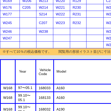
W169
W206
W213
W220
R129
C2
W176
C205
W214
W221
R230
W2
W177
S214
W222
R231
W2
W245
C207
W223
R232
W2
W246
W238
W2
W247
W2
W2
※すべて10％の税込価格です。 閲覧用の形状イラスト並びに寸法
Vehicle
Year
Model
Code
97〜05.1
W168
168033
A160
99.10〜
W168
168133
A160
05.1
99.10〜
W168
168032
A190