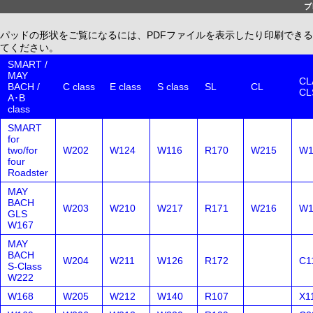
ブ
パッドの形状をご覧になるには、PDFファイルを表示したり印刷できる、無償配布
てください。
SMART /
MAY
CLA
BACH /
C class
E class
S class
SL
CL
CL
A･B
class
SMART
for
two/for
W202
W124
W116
R170
W215
W1
four
Roadster
MAY
BACH
W203
W210
W217
R171
W216
W1
GLS
W167
MAY
BACH
W204
W211
W126
R172
C1
S-Class
W222
W168
W205
W212
W140
R107
X1