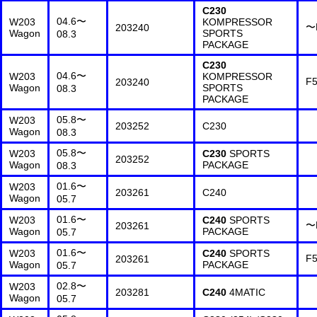
C230
04.6〜
W203
KOMPRESSOR
〜
203240
Wagon
SPORTS
08.3
PACKAGE
C230
04.6〜
W203
KOMPRESSOR
F
203240
Wagon
SPORTS
08.3
PACKAGE
05.8〜
W203
203252
C230
Wagon
08.3
05.8〜
W203
C230
SPORTS
203252
Wagon
PACKAGE
08.3
01.6〜
W203
203261
C240
Wagon
05.7
01.6〜
W203
C240
SPORTS
〜
203261
Wagon
PACKAGE
05.7
01.6〜
W203
C240
SPORTS
F
203261
Wagon
PACKAGE
05.7
02.8〜
W203
203281
C240
4MATIC
Wagon
05.7