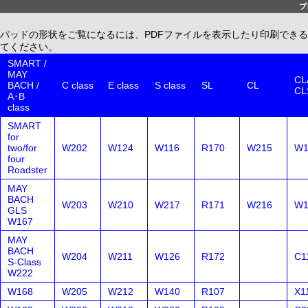
ブ
パッドの形状をご覧になるには、PDFファイルを表示したり印刷できる、無償配布
てください。
SMART /
MAY
CLA
BACH /
C class
E class
S class
SL
CL
CL
A･B
class
SMART
for
two/for
W202
W124
W116
R170
W215
W1
four
Roadster
MAY
BACH
W203
W210
W217
R171
W216
W1
GLS
W167
MAY
BACH
W204
W211
W126
R172
C1
S-Class
W222
W168
W205
W212
W140
R107
X1