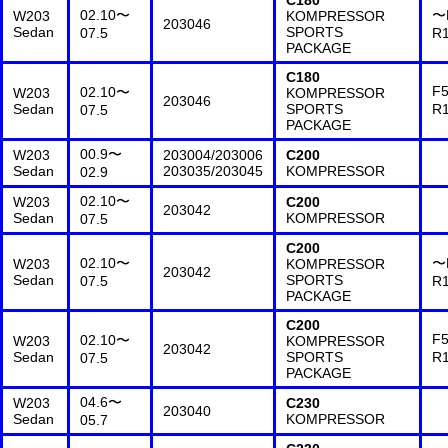
C180
02.10〜
〜
W203
KOMPRESSOR
203046
Sedan
SPORTS
07.5
R
PACKAGE
C180
F5
02.10〜
W203
KOMPRESSOR
203046
Sedan
SPORTS
R
07.5
PACKAGE
00.9〜
W203
203004/203006
C200
Sedan
203035/203045
KOMPRESSOR
02.9
02.10〜
W203
C200
203042
Sedan
KOMPRESSOR
07.5
C200
02.10〜
〜
W203
KOMPRESSOR
203042
Sedan
SPORTS
07.5
R
PACKAGE
C200
F5
02.10〜
W203
KOMPRESSOR
203042
Sedan
SPORTS
R
07.5
PACKAGE
04.6〜
W203
C230
203040
Sedan
KOMPRESSOR
05.7