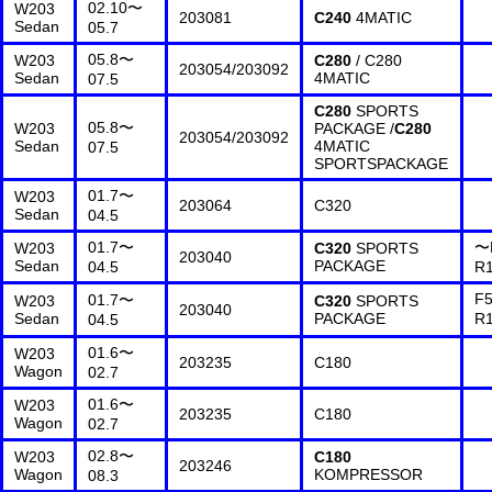
02.10〜
W203
203081
C240
4MATIC
Sedan
05.7
05.8〜
W203
C280
/ C280
203054/203092
Sedan
4MATIC
07.5
C280
SPORTS
05.8〜
W203
PACKAGE /
C280
203054/203092
Sedan
4MATIC
07.5
SPORTSPACKAGE
01.7〜
W203
203064
C320
Sedan
04.5
01.7〜
〜
W203
C320
SPORTS
203040
Sedan
PACKAGE
04.5
R
F5
01.7〜
W203
C320
SPORTS
203040
Sedan
PACKAGE
R
04.5
01.6〜
W203
203235
C180
Wagon
02.7
01.6〜
W203
203235
C180
Wagon
02.7
02.8〜
W203
C180
203246
Wagon
KOMPRESSOR
08.3