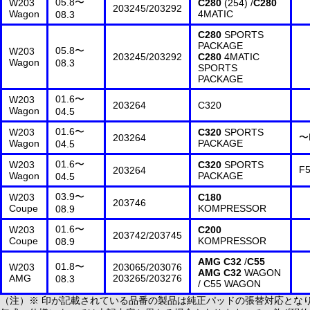
05.8〜
W203
C280
(254) /
C280
203245/203292
Wagon
4MATIC
08.3
C280
SPORTS
PACKAGE
05.8〜
W203
203245/203292
C280
4MATIC
Wagon
08.3
SPORTS
PACKAGE
01.6〜
W203
203264
C320
Wagon
04.5
01.6〜
W203
C320
SPORTS
〜
203264
Wagon
PACKAGE
04.5
01.6〜
W203
C320
SPORTS
F
203264
Wagon
PACKAGE
04.5
03.9〜
W203
C180
203746
Coupe
KOMPRESSOR
08.9
01.6〜
W203
C200
203742/203745
Coupe
KOMPRESSOR
08.9
AMG C32
/
C55
01.8〜
W203
203065/203076
AMG C32
WAGON
AMG
203265/203276
08.3
/ C55 WAGON
（注）※ 印が記載されている品番の製品は純正パッドの張替対応とな