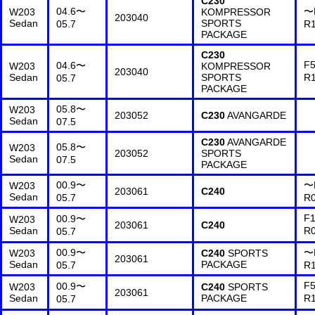
C230
04.6〜
〜
W203
KOMPRESSOR
203040
Sedan
SPORTS
05.7
R
PACKAGE
C230
F5
04.6〜
W203
KOMPRESSOR
203040
Sedan
SPORTS
R
05.7
PACKAGE
05.8〜
W203
203052
C230
AVANGARDE
Sedan
07.5
C230
AVANGARDE
05.8〜
W203
203052
SPORTS
Sedan
07.5
PACKAGE
00.9〜
〜
W203
203061
C240
Sedan
05.7
R
F1
00.9〜
W203
203061
C240
Sedan
R
05.7
00.9〜
〜
W203
C240
SPORTS
203061
Sedan
PACKAGE
05.7
R
F5
00.9〜
W203
C240
SPORTS
203061
Sedan
PACKAGE
R
05.7