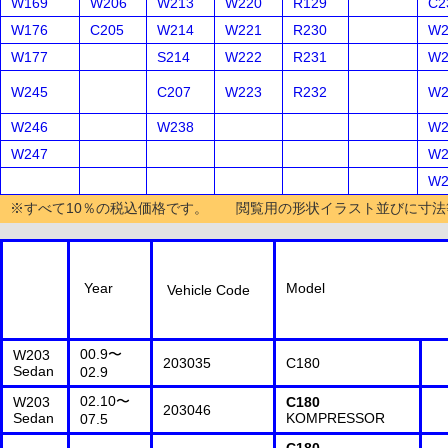
W169
W206
W213
W220
R129
C2
W176
C205
W214
W221
R230
W2
W177
S214
W222
R231
W2
W245
C207
W223
R232
W2
W246
W238
W2
W247
W2
W2
※すべて10％の税込価格です。 閲覧用の形状イラスト並びに寸法
Year
Model
Vehicle Code
00.9〜
W203
203035
C180
Sedan
02.9
02.10〜
W203
C180
203046
Sedan
KOMPRESSOR
07.5