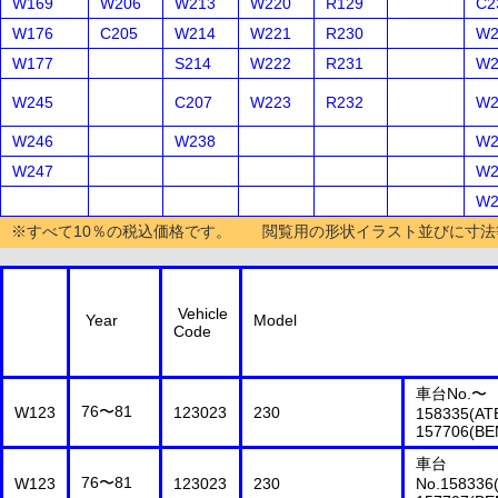
W169
W206
W213
W220
R129
C2
W176
C205
W214
W221
R230
W2
W177
S214
W222
R231
W2
W245
C207
W223
R232
W2
W246
W238
W2
W247
W2
W2
※すべて10％の税込価格です。 閲覧用の形状イラスト並びに寸法
Vehicle
Year
Model
Code
車台No.〜
76〜81
W123
123023
230
158335(ATE
157706(BE
車台
76〜81
W123
123023
230
No.158336(