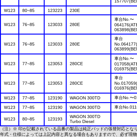
157707(BE
W123
80~85
123223
230E
車台No.〜
W123
76~85
123033
280E
064176(ATE
063898(BE
車台
W123
76~85
123033
280E
No.064177(
063899(BE
車台No.〜
W123
77~85
123053
280CE
017058(ATE
016975(BE
車台
W123
77~85
123053
280CE
No.017059(
016976(BE
車台No.〜0
W123
77~85
123190
WAGON 300TD
車台No.011
W123
77~85
123190
WAGON 300TD
WAGON 300TD
W123
80~85
123193
Turbo Diesel
（注）※ 印が記載されている品番の製品は純正パッドの張替対応とな
年式・仕様によっては上記内容と異なる場合もありますので、必ず現物