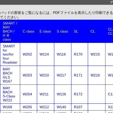
ブ
パッドの形状をご覧になるには、PDFファイルを表示したり印刷できる、無償配布
てください。
SMART /
MAY
CLA
BACH /
C class
E class
S class
SL
CL
CL
A･B
class
SMART
for
two/for
W202
W124
W116
R170
W215
W1
four
Roadster
MAY
BACH
W203
W210
W217
R171
W216
W1
GLS
W167
MAY
BACH
W204
W211
W126
R172
C1
S-Class
W222
W168
W205
W212
W140
R107
X1