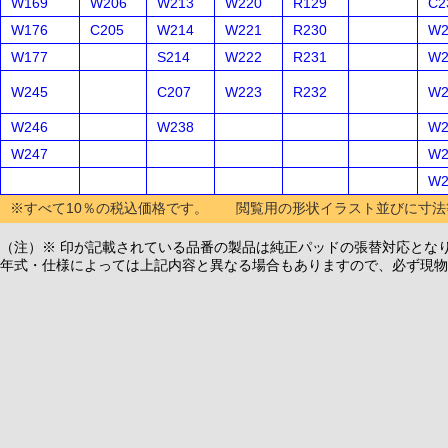
W169
W206
W213
W220
R129
C2
W176
C205
W214
W221
R230
W2
W177
S214
W222
R231
W2
W245
C207
W223
R232
W2
W246
W238
W2
W247
W2
W2
※すべて10％の税込価格です。 閲覧用の形状イラスト並びに寸法
（注）※ 印が記載されている品番の製品は純正パッドの張替対応とな
年式・仕様によっては上記内容と異なる場合もありますので、必ず現物