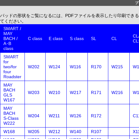
ブ
パッドの形状をご覧になるには、PDFファイルを表示したり印刷できる、無償配布
てください。
SMART /
MAY
CLA
BACH /
C class
E class
S class
SL
CL
CL
A･B
class
SMART
for
two/for
W202
W124
W116
R170
W215
W1
four
Roadster
MAY
BACH
W203
W210
W217
R171
W216
W1
GLS
W167
MAY
BACH
W204
W211
W126
R172
C1
S-Class
W222
W168
W205
W212
W140
R107
X1