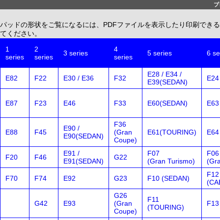
ブ
パッドの形状をご覧になるには、PDFファイルを表示したり印刷できる、無償配布
てください。
1
2
4
3 series
5 series
6 se
series
series
series
E28 / E34 /
E82
F22
E30 / E36
F32
E24
E39(SEDAN)
E87
F23
E46
F33
E60(SEDAN)
E63
F36
E90 /
E88
F45
(Gran
E61(TOURING)
E64
E90(SEDAN)
Coupe)
E91 /
F07
F06
F20
F46
G22
E91(SEDAN)
(Gran Turismo)
(Gr
F12
F70
F74
E92
G23
F10 (SEDAN)
(CA
G26
F11
G42
E93
(Gran
F13
(TOURING)
Coupe)