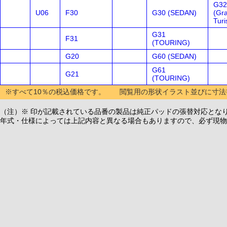
G32
U06
F30
G30 (SEDAN)
(Gr
Tur
G31
F31
(TOURING)
G20
G60 (SEDAN)
G61
G21
(TOURING)
※すべて10％の税込価格です。 閲覧用の形状イラスト並びに寸法
（注）※ 印が記載されている品番の製品は純正パッドの張替対応とな
年式・仕様によっては上記内容と異なる場合もありますので、必ず現物