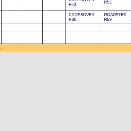
R56
F60
CROSSOVER
ROADSTER
R60
R59
す。