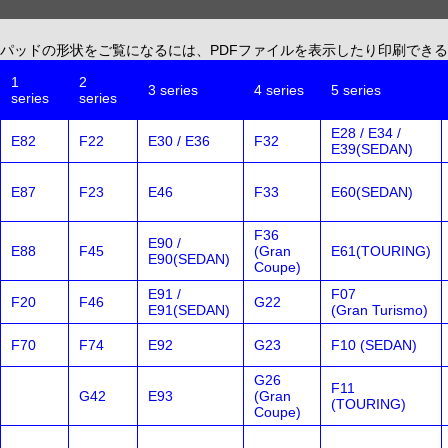
パッドの形状をご覧になるには、PDFファイルを表示したり印刷できる、無償配布
1
2
3 series
4 series
5 series
series
series
E28 / E34 /
E82
F22
E30 / E36
F32
E39(SEDAN)
E87
F23
E46
F33
E60(SEDAN)
F36
E90 /
E88
F45
(Gran
E61(TOURING)
E90(SEDAN)
Coupe)
E91 /
F07
F20
F46
G22
E91(SEDAN)
(Gran Turismo)
F70
F74
E92
G23
F10 (SEDAN)
G26
F11
G42
E93
(Gran
(TOURING)
Coupe)