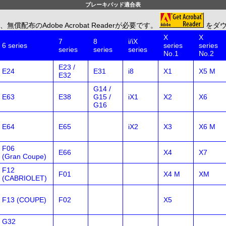
ブレーキパッド適合表
のAdobe Acrobat Readerが必要です。
をダ
X
X
7
8
i/iX
6 series
series
series
series
series
series
No.1
No.2
E23 /
E24
E31
i8
X1
X5 M
E32
G14 /
E63
E38
G15 /
iX1
X2
X6
G16
E64
E65
iX2
X3
X6 M
F06
E66
X4
X7
(Gran Coupe)
F12
F01
X4 M
XM
(CABRIOLET)
F13 (COUPE)
F02
X5
G32