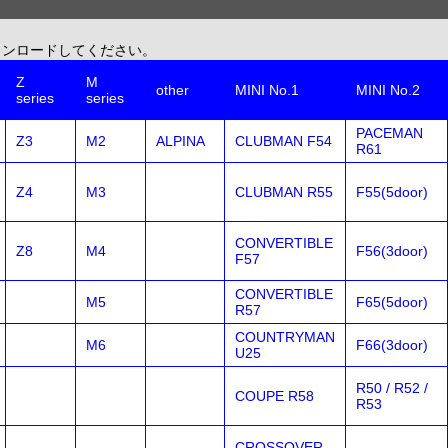
ウンロードしてください。
Z
M
other
MINI No.1
MINI No.2
series
series
PACEMAN
Z3
M2
ALPINA
CLUBMAN F54
R61
Z4
M3
CLUBMAN R55
F55(5door)
CONVERTIBLE
Z8
M4
F56(3door)
F57
CONVERTIBLE
M5
F65(5door)
R57
COUNTRYMAN
M6
F66(3door)
U25
R50 / R52 /
COUPE R58
R53
CROSSOVER