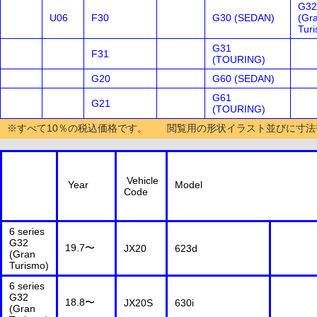
G32
U06
F30
G30 (SEDAN)
(Gr
Tur
G31
F31
(TOURING)
G20
G60 (SEDAN)
G61
G21
(TOURING)
※すべて10％の税込価格です。 閲覧用の形状イラスト並びに寸法
Vehicle
Year
Model
Code
6 series
G32
19.7〜
JX20
623d
(Gran
Turismo)
6 series
G32
18.8〜
JX20S
630i
(Gran