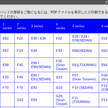
ブ
パッドの形状をご覧になるには、PDFファイルを表示したり印刷できる、無償配布
てください。
1
2
4
3 series
5 series
6 se
series
series
series
E28 / E34 /
E82
F22
E30 / E36
F32
E24
E39(SEDAN)
E87
F23
E46
F33
E60(SEDAN)
E63
F36
E90 /
E88
F45
(Gran
E61(TOURING)
E64
E90(SEDAN)
Coupe)
E91 /
F07
F06
F20
F46
G22
E91(SEDAN)
(Gran Turismo)
(Gr
F12
F70
F74
E92
G23
F10 (SEDAN)
(CA
G26
F11
G42
E93
(Gran
F13
(TOURING)
Coupe)