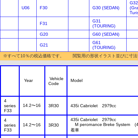
G32
U06
F30
G30 (SEDAN)
(Gr
Tur
G31
F31
(TOURING)
G20
G60 (SEDAN)
G61
G21
(TOURING)
※すべて10％の税込価格です。 閲覧用の形状イラスト並びに寸法
Vehicle
Year
Model
Code
4
14.2〜16
series
3R30
435i Cabriolet 2979cc
F33
435i Cabriolet 2979cc
4
M peromance Breke System (
14.2〜16
series
3R30
F33
着車