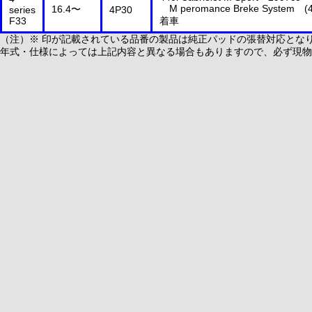
M peromance Breke System (
16.4〜
series
4P30
F33
着車
（注）※ 印が記載されている品番の製品は純正パッドの張替対応とな
年式・仕様によっては上記内容と異なる場合もありますので、必ず現物