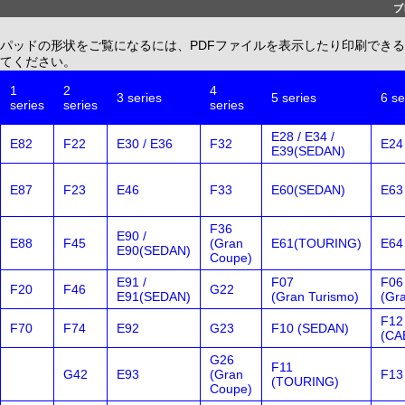
ブ
パッドの形状をご覧になるには、PDFファイルを表示したり印刷できる、無償配布
てください。
1
2
4
3 series
5 series
6 se
series
series
series
E28 / E34 /
E82
F22
E30 / E36
F32
E24
E39(SEDAN)
E87
F23
E46
F33
E60(SEDAN)
E63
F36
E90 /
E88
F45
(Gran
E61(TOURING)
E64
E90(SEDAN)
Coupe)
E91 /
F07
F06
F20
F46
G22
E91(SEDAN)
(Gran Turismo)
(Gr
F12
F70
F74
E92
G23
F10 (SEDAN)
(CA
G26
F11
G42
E93
(Gran
F13
(TOURING)
Coupe)