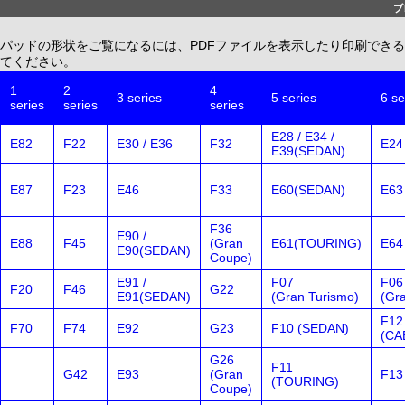
ブ
パッドの形状をご覧になるには、PDFファイルを表示したり印刷できる、無償配布
てください。
1
2
4
3 series
5 series
6 se
series
series
series
E28 / E34 /
E82
F22
E30 / E36
F32
E24
E39(SEDAN)
E87
F23
E46
F33
E60(SEDAN)
E63
F36
E90 /
E88
F45
(Gran
E61(TOURING)
E64
E90(SEDAN)
Coupe)
E91 /
F07
F06
F20
F46
G22
E91(SEDAN)
(Gran Turismo)
(Gr
F12
F70
F74
E92
G23
F10 (SEDAN)
(CA
G26
F11
G42
E93
(Gran
F13
(TOURING)
Coupe)