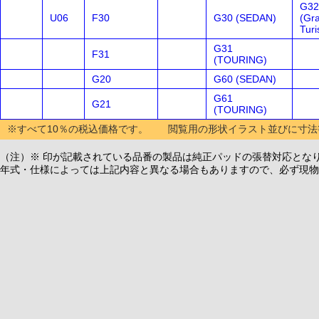
G32
U06
F30
G30 (SEDAN)
(Gr
Tur
G31
F31
(TOURING)
G20
G60 (SEDAN)
G61
G21
(TOURING)
※すべて10％の税込価格です。 閲覧用の形状イラスト並びに寸法
（注）※ 印が記載されている品番の製品は純正パッドの張替対応とな
年式・仕様によっては上記内容と異なる場合もありますので、必ず現物