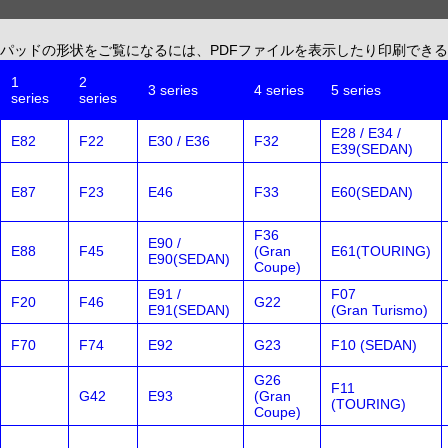
パッドの形状をご覧になるには、PDFファイルを表示したり印刷できる、無償配布
1
2
3 series
4 series
5 series
series
series
E28 / E34 /
E82
F22
E30 / E36
F32
E39(SEDAN)
E87
F23
E46
F33
E60(SEDAN)
F36
E90 /
E88
F45
(Gran
E61(TOURING)
E90(SEDAN)
Coupe)
E91 /
F07
F20
F46
G22
E91(SEDAN)
(Gran Turismo)
F70
F74
E92
G23
F10 (SEDAN)
G26
F11
G42
E93
(Gran
(TOURING)
Coupe)