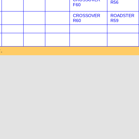
R56
F60
CROSSOVER
ROADSTER
R60
R59
す。