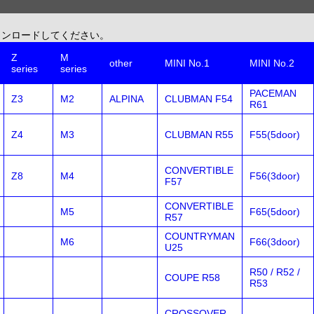
ウンロードしてください。
Z
M
other
MINI No.1
MINI No.2
series
series
PACEMAN
Z3
M2
ALPINA
CLUBMAN F54
R61
Z4
M3
CLUBMAN R55
F55(5door)
CONVERTIBLE
Z8
M4
F56(3door)
F57
CONVERTIBLE
M5
F65(5door)
R57
COUNTRYMAN
M6
F66(3door)
U25
R50 / R52 /
COUPE R58
R53
CROSSOVER