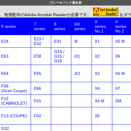
ブレーキパッド適合表
のAdobe Acrobat Readerが必要です。
をダ
X
X
7
8
i/iX
6 series
series
series
series
series
series
No.1
No.2
E23 /
E24
E31
i8
X1
X5 M
E32
G14 /
E63
E38
G15 /
iX1
X2
X6
G16
E64
E65
iX2
X3
X6 M
F06
E66
X4
X7
(Gran Coupe)
F12
F01
X4 M
XM
(CABRIOLET)
F13 (COUPE)
F02
X5
G32