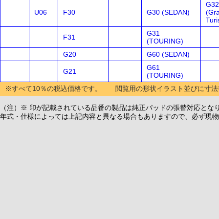
G32
U06
F30
G30 (SEDAN)
(Gr
Tur
G31
F31
(TOURING)
G20
G60 (SEDAN)
G61
G21
(TOURING)
※すべて10％の税込価格です。 閲覧用の形状イラスト並びに寸法
（注）※ 印が記載されている品番の製品は純正パッドの張替対応とな
年式・仕様によっては上記内容と異なる場合もありますので、必ず現物