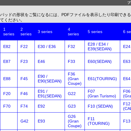
ブ
パッドの形状をご覧になるには、PDFファイルを表示したり印刷できる、無償配布
てください。
1
2
4
3 series
5 series
6 se
series
series
series
E28 / E34 /
E82
F22
E30 / E36
F32
E24
E39(SEDAN)
E87
F23
E46
F33
E60(SEDAN)
E63
F36
E90 /
E88
F45
(Gran
E61(TOURING)
E64
E90(SEDAN)
Coupe)
E91 /
F07
F06
F20
F46
G22
E91(SEDAN)
(Gran Turismo)
(Gr
F12
F70
F74
E92
G23
F10 (SEDAN)
(CA
G26
F11
G42
E93
(Gran
F13
(TOURING)
Coupe)