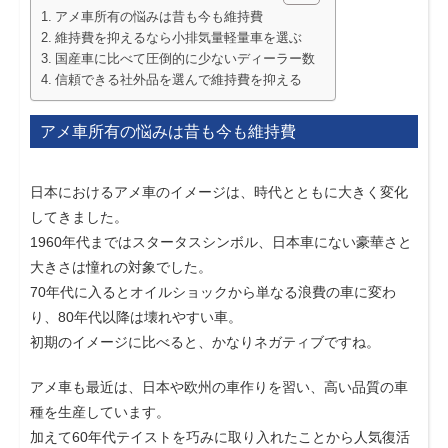
アメ車所有の悩みは昔も今も維持費
維持費を抑えるなら小排気量軽量車を選ぶ
国産車に比べて圧倒的に少ないディーラー数
信頼できる社外品を選んで維持費を抑える
アメ車所有の悩みは昔も今も維持費
日本におけるアメ車のイメージは、時代とともに大きく変化
してきました。
1960年代まではスタータスシンボル、日本車にない豪華さと
大きさは憧れの対象でした。
70年代に入るとオイルショックから単なる浪費の車に変わ
り、80年代以降は壊れやすい車。
初期のイメージに比べると、かなりネガティブですね。
アメ車も最近は、日本や欧州の車作りを習い、高い品質の車
種を生産しています。
加えて60年代テイストを巧みに取り入れたことから人気復活