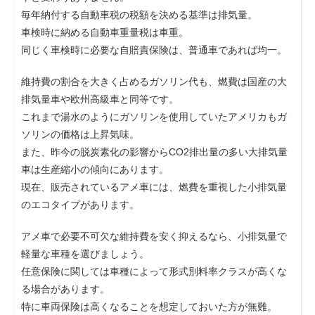
毎年納付する自動車税の税額を決める基準は排気量。
車検時に納める自動車重量税は車重。
同じく車検時に必要な自賠責保険は、普通車であれば均一。
維持費の割合を大きく占めるガソリン代も、燃費は国産の大
排気量車や欧州高級車と同等です。
これまで湯水のようにガソリンを使用していたアメリカもガ
ソリンの価格は上昇気味。
また、昨今の脱炭素化の影響からCO2排出量の多い大排気量
車は生産縮小の傾向にあります。
現在、販売されているアメ車には、燃費を重視した小排気量
のエコタイプがあります。
アメ車で必要不可欠な維持費を安く抑えるなら、小排気量で
軽量な車種を選びましょう。
任意保険に関しては車種によって形式別料率クラスが高くな
る場合があります。
特に車両保険は高くなることを想定しておいた方が無難。