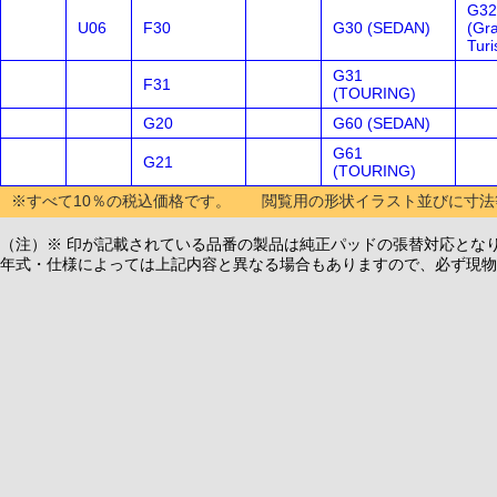
G32
U06
F30
G30 (SEDAN)
(Gr
Tur
G31
F31
(TOURING)
G20
G60 (SEDAN)
G61
G21
(TOURING)
※すべて10％の税込価格です。 閲覧用の形状イラスト並びに寸法
（注）※ 印が記載されている品番の製品は純正パッドの張替対応とな
年式・仕様によっては上記内容と異なる場合もありますので、必ず現物