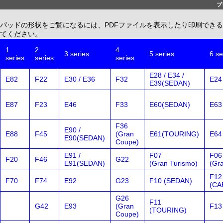
ブ
パッドの形状をご覧になるには、PDFファイルを表示したり印刷できる、無償配布
てください。
1
2
4
3 series
5 series
6 se
series
series
series
E28 / E34 /
E82
F22
E30 / E36
F32
E24
E39(SEDAN)
E87
F23
E46
F33
E60(SEDAN)
E63
F36
E90 /
E88
F45
(Gran
E61(TOURING)
E64
E90(SEDAN)
Coupe)
E91 /
F07
F06
F20
F46
G22
E91(SEDAN)
(Gran Turismo)
(Gr
F12
F70
F74
E92
G23
F10 (SEDAN)
(CA
G26
F11
G42
E93
(Gran
F13
(TOURING)
Coupe)