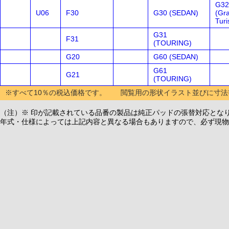
G32
U06
F30
G30 (SEDAN)
(Gr
Tur
G31
F31
(TOURING)
G20
G60 (SEDAN)
G61
G21
(TOURING)
※すべて10％の税込価格です。 閲覧用の形状イラスト並びに寸法
（注）※ 印が記載されている品番の製品は純正パッドの張替対応とな
年式・仕様によっては上記内容と異なる場合もありますので、必ず現物