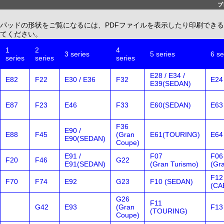
ブ
パッドの形状をご覧になるには、PDFファイルを表示したり印刷できる、無償配布
てください。
1
2
4
3 series
5 series
6 se
series
series
series
E28 / E34 /
E82
F22
E30 / E36
F32
E24
E39(SEDAN)
E87
F23
E46
F33
E60(SEDAN)
E63
F36
E90 /
E88
F45
(Gran
E61(TOURING)
E64
E90(SEDAN)
Coupe)
E91 /
F07
F06
F20
F46
G22
E91(SEDAN)
(Gran Turismo)
(Gr
F12
F70
F74
E92
G23
F10 (SEDAN)
(CA
G26
F11
G42
E93
(Gran
F13
(TOURING)
Coupe)