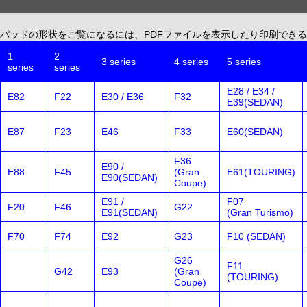
パッドの形状をご覧になるには、PDFファイルを表示したり印刷できる、無償配布
1
2
3 series
4 series
5 series
series
series
E28 / E34 /
E82
F22
E30 / E36
F32
E39(SEDAN)
E87
F23
E46
F33
E60(SEDAN)
F36
E90 /
E88
F45
(Gran
E61(TOURING)
E90(SEDAN)
Coupe)
E91 /
F07
F20
F46
G22
E91(SEDAN)
(Gran Turismo)
F70
F74
E92
G23
F10 (SEDAN)
G26
F11
G42
E93
(Gran
(TOURING)
Coupe)