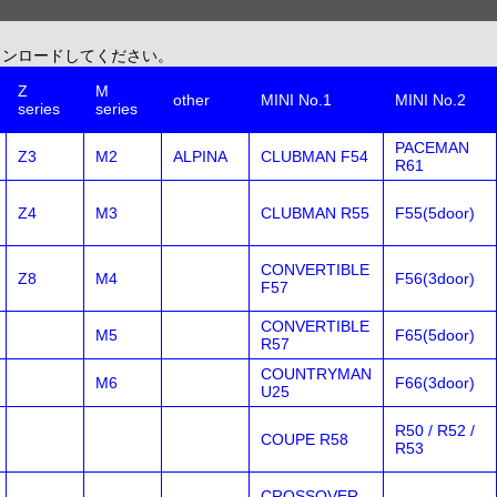
ウンロードしてください。
Z
M
other
MINI No.1
MINI No.2
series
series
PACEMAN
Z3
M2
ALPINA
CLUBMAN F54
R61
Z4
M3
CLUBMAN R55
F55(5door)
CONVERTIBLE
Z8
M4
F56(3door)
F57
CONVERTIBLE
M5
F65(5door)
R57
COUNTRYMAN
M6
F66(3door)
U25
R50 / R52 /
COUPE R58
R53
CROSSOVER