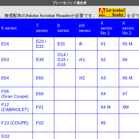
ブレーキパッド適合表
のAdobe Acrobat Readerが必要です。
をダ
X
X
7
8
i/iX
6 series
series
series
series
series
series
No.1
No.2
E23 /
E24
E31
i8
X1
X5 M
E32
G14 /
E63
E38
G15 /
iX1
X2
X6
G16
E64
E65
iX2
X3
X6 M
F06
E66
X4
X7
(Gran Coupe)
F12
F01
X4 M
XM
(CABRIOLET)
F13 (COUPE)
F02
X5
G32