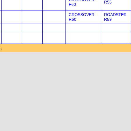
R56
F60
CROSSOVER
ROADSTER
R60
R59
す。