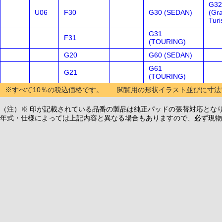
G32
U06
F30
G30 (SEDAN)
(Gr
Tur
G31
F31
(TOURING)
G20
G60 (SEDAN)
G61
G21
(TOURING)
※すべて10％の税込価格です。 閲覧用の形状イラスト並びに寸法
（注）※ 印が記載されている品番の製品は純正パッドの張替対応とな
年式・仕様によっては上記内容と異なる場合もありますので、必ず現物