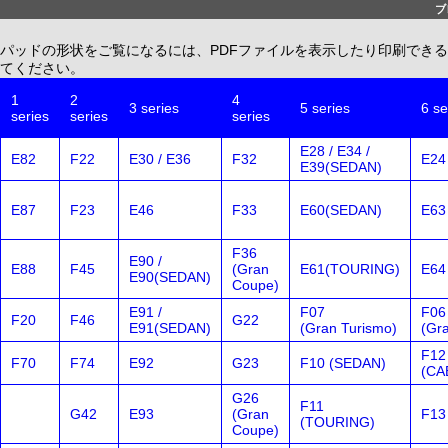
ブ
パッドの形状をご覧になるには、PDFファイルを表示したり印刷できる、無償配布
てください。
1
2
4
3 series
5 series
6 se
series
series
series
E28 / E34 /
E82
F22
E30 / E36
F32
E24
E39(SEDAN)
E87
F23
E46
F33
E60(SEDAN)
E63
F36
E90 /
E88
F45
(Gran
E61(TOURING)
E64
E90(SEDAN)
Coupe)
E91 /
F07
F06
F20
F46
G22
E91(SEDAN)
(Gran Turismo)
(Gr
F12
F70
F74
E92
G23
F10 (SEDAN)
(CA
G26
F11
G42
E93
(Gran
F13
(TOURING)
Coupe)