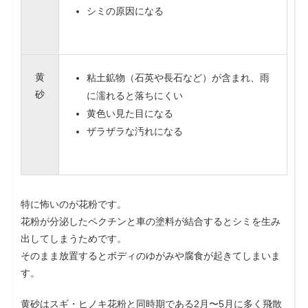
シミの原因になる
黄
粘土鉱物（石英や長石など）が含まれ、雨
砂
に濡れると落ちにくい
黄色い見た目になる
ザラザラな汚れになる
特に怖いのが花粉です。
花粉が分泌したペクチンと車の塗料が結合するとシミを生み
出してしまうためです。
そのまま放置するとボディのゆがみや腐食が起きてしまいま
す。
黄砂はスギ・ヒノキ花粉と同時期である2月〜5月に多く飛散