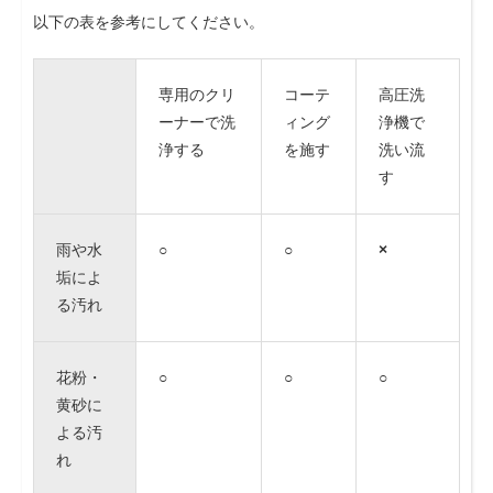
以下の表を参考にしてください。
専用のクリ
コーテ
高圧洗
ーナーで洗
ィング
浄機で
浄する
を施す
洗い流
す
雨や水
○
○
×
垢によ
る汚れ
花粉・
○
○
○
黄砂に
よる汚
れ