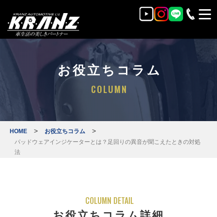
お役立ちコラム
COLUMN
>
>
HOME
お役立ちコラム
パッドウェアインジケーターとは？足回りの異音が聞こえたときの対処
法
COLUMN DETAIL
お役立ちコラム詳細