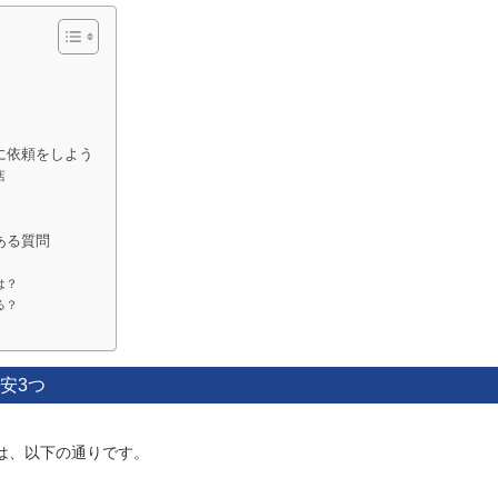
に依頼をしよう
店
ある質問
は？
る？
安3つ
は、以下の通りです。