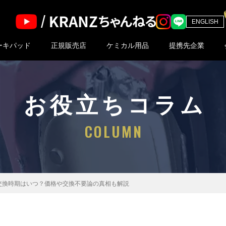
ENGLISH
ーキパッド
正規販売店
ケミカル用品
提携先企業
ドの特長
合表
ッド一覧
お役立ちコラム
COLUMN
交換時期はいつ？価格や交換不要論の真相も解説