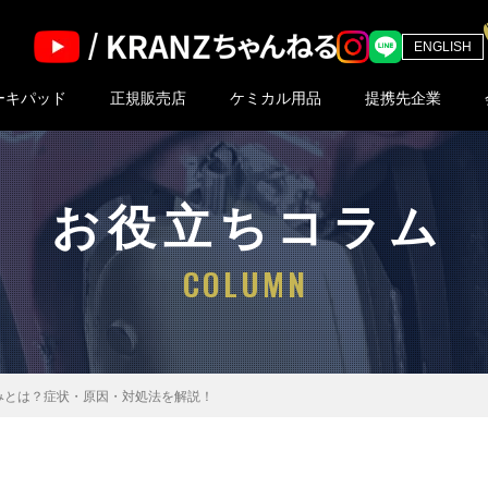
ENGLISH
ーキパッド
正規販売店
ケミカル用品
提携先企業
ドの特長
合表
ッド一覧
お役立ちコラム
COLUMN
みとは？症状・原因・対処法を解説！