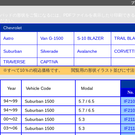
ブ
パッドの形状をご覧になるには、PDFファイルを表示したり印刷できる、無償配
ださい。
Chevrolet
Aatro
Van G-1500
S-10 BLAZER
TRAIL BL
Suburban
Silverade
Avalanche
CORVETT
TRAVERSE
CAPTIVA
※すべて10％の税込価格です。 閲覧用の形状イラスト並びに寸法
Year
Vehicle Code
Modal
No.
94〜99
Suburban 1500
5.7 / 6.5
IF21
94〜99
Suburban 1500
5.7 / 6.5
IF21
00〜02
Suburban 1500
5.3
IF21
03〜06
Suburban 1500
5.3
IF21