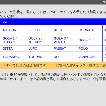
ブ
パッドの形状をご覧になるには、PDFファイルを表示したり印刷できる、無償配布
てください。
Vw
ARTEON
BEETLE
BOLA
CORRADO
GOLF 1 /
GOLF 2 /
GOLF 3 /
GOLF 4
JETTA 1
JETTA 2
VENTO
JETTA
LUPO
PASSAT
POLO
TOUAREG
TOURAN
UP!
VANAGON
※すべて10％の税込価格です。 閲覧用の形状イラスト並びに寸法
（注）※ 印が記載されている品番の製品は純正パッドの張替対応とな
年式・仕様によっては上記内容と異なる場合もありますので、必ず現物