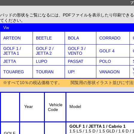
ブ
パッドの形状をご覧になるには、PDFファイルを表示したり印刷できる、無償配布
てください。
Vw
ARTEON
BEETLE
BOLA
CORRADO
GOLF 1 /
GOLF 2 /
GOLF 3 /
GOLF 4
JETTA 1
JETTA 2
VENTO
JETTA
LUPO
PASSAT
POLO
TOUAREG
TOURAN
UP!
VANAGON
※すべて10％の税込価格です。 閲覧用の形状イラスト並びに寸法
Vehicle
Year
Model
Code
GOLF 1 / JETTA 1 / Cabrio 1
1.5 LS / 1.5 D / 1.5 GLD / 1.6 D / 
GOLF