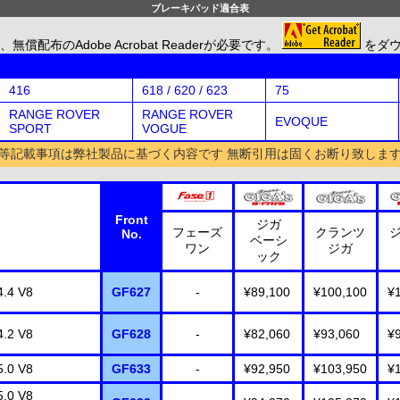
ブレーキパッド適合表
のAdobe Acrobat Readerが必要です。
をダ
416
618 / 620 / 623
75
RANGE ROVER
RANGE ROVER
EVOQUE
SPORT
VOGUE
等記載事項は弊社製品に基づく内容です 無断引用は固くお断り致しま
Front
ジガ
フェーズ
クランツ
No.
ベーシ
ワン
ジガ
ック
4 V8
GF627
-
¥89,100
¥100,100
¥
2 V8
GF628
-
¥82,060
¥93,060
¥
0 V8
GF633
-
¥92,950
¥103,950
¥
0 V8