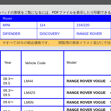
パッドの形状をご覧になるには、PDFファイルを表示したり印刷できる、無償配布
Rover
MINI
114
216/220
DIFENDER
DISCOVERY
RANGE ROVER
※すべて10％の税込価格です。 閲覧用の形状イラスト並びに寸法
Year
Model
Vehicle Code
08.3〜
LM44
RANGE ROVER VOGUE
4.
09.5
08.3〜
LM42S
RANGE ROVER VOGUE
4.
09.5
09.6〜
LM5N
RANGE ROVER VOGUE
5.
RANGE ROVER VOGUE
5.