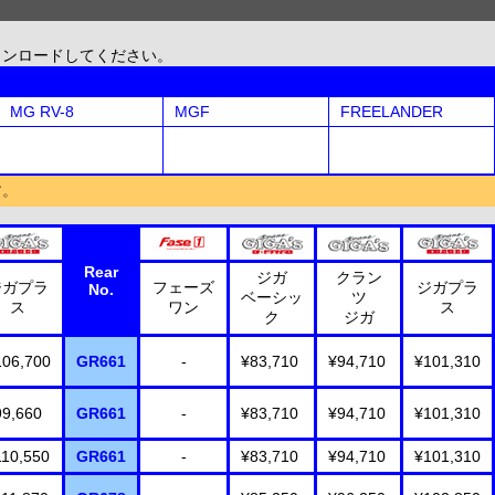
ウンロードしてください。
MG RV-8
MGF
FREELANDER
す。
Rear
ジガ
クラン
ジガプラ
フェーズ
ジガプラ
No.
ベーシッ
ツ
ス
ワン
ス
ク
ジガ
106,700
GR661
-
¥83,710
¥94,710
¥101,310
99,660
GR661
-
¥83,710
¥94,710
¥101,310
110,550
GR661
-
¥83,710
¥94,710
¥101,310