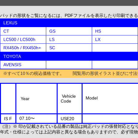
パッドの形状をご覧になるには、PDFファイルを表示したり印刷できる、無償配布
LEXUS
CT
GS
HS
LC500 / LC500h
LS
LX
RX450h / RX450h+
SC
TOYOTA
AVENSIS
※すべて10％の税込価格です。 閲覧用の形状イラスト並びに寸法
Vehicle
Model
Year
Code
07.10〜
IS F
USE20
（注）※ 印が記載されている品番の製品は純正パッドの張替対応とな
年式・仕様によっては上記内容と異なる場合もありますので、必ず現物