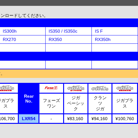
ウンロードしてください。
IS300h
IS350 / IS350c
IS F
RX270
RX350
RX350h
す。
Rear
ジガ
クラン
ジガプラ
フェーズ
ジガプラ
No.
ベーシッ
ツ
ス
ワン
ス
ク
ジガ
106,700
LXR54
-
¥83,160
¥94,160
¥100,760