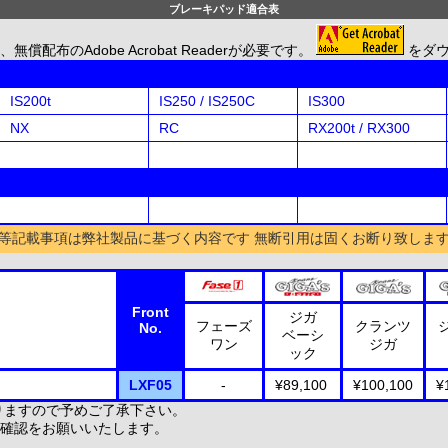
ブレーキパッド適合表
のAdobe Acrobat Readerが必要です。
をダ
IS200t
IS250 / IS250C
IS300
NX
RC
RX200t / RX300
等記載事項は弊社製品に基づく内容です 無断引用は固くお断り致しま
Front
ジガ
フェーズ
クランツ
No.
ベーシ
ワン
ジガ
ック
LXF05
-
¥89,100
¥100,100
¥
りますので予めご了承下さい。
確認をお願いいたします。