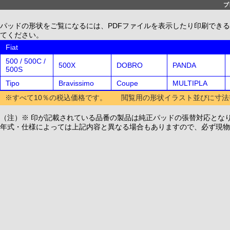
ブ
パッドの形状をご覧になるには、PDFファイルを表示したり印刷できる、無償配布
てください。
Fiat
500 / 500C /
500X
DOBRO
PANDA
500S
Tipo
Bravissimo
Coupe
MULTIPLA
※すべて10％の税込価格です。 閲覧用の形状イラスト並びに寸法
（注）※ 印が記載されている品番の製品は純正パッドの張替対応とな
年式・仕様によっては上記内容と異なる場合もありますので、必ず現物